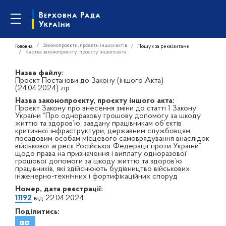
Законопроєкти, проєкти інших актів
Головна
Пошук за реквізитами
Картка законопроєкту, проєкту іншого акта
Назва файлу:
Проєкт Постанови до Закону (іншого Акта)
(24.04.2024).zip
Назва законопроєкту, проєкту іншого акта:
Проєкт Закону про внесення зміни до статті 1 Закону
України “Про одноразову грошову допомогу за шкоду
життю та здоров’ю, завдану працівникам об’єктів
критичної інфраструктури, державним службовцям,
посадовим особам місцевого самоврядування внаслідок
військової агресії Російської Федерації проти України”
щодо права на призначення і виплату одноразової
грошової допомоги за шкоду життю та здоров’ю
працівників, які здійснюють будівництво військових
інженерно-технічних і фортифікаційних споруд
Номер, дата реєстрації:
11192
від 22.04.2024
Поділитись: