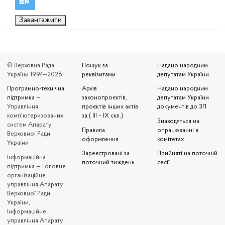
Завантажити
© Верховна Рада
Пошук за
Надано народним
України 1994—2026
реквізитами
депутатам України
Програмно-технічна
Архів
Надано народним
підтримка
—
законопроєктів,
депутатам України
Управління
проєктів інших актів
документів до ЗП
комп'ютеризованих
за ( III – IX скл.)
Знаходяться на
систем Апарату
Правила
опрацюванні в
Верховної Ради
оформлення
комітетах
України
Зареєстровані за
Прийняті на поточній
Iнформаційна
поточний тиждень
сесії
підтримка — Головне
організаційне
управління Апарату
Верховної Ради
України,
Інформаційне
управління Апарату