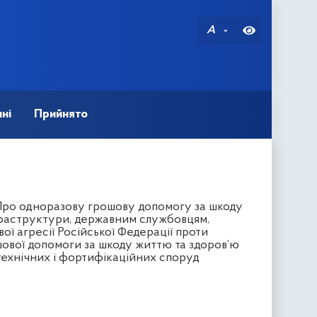
A
ні
Прийнято
“Про одноразову грошову допомогу за шкоду
нфраструктури, державним службовцям,
ї агресії Російської Федерації проти
шової допомоги за шкоду життю та здоров’ю
технічних і фортифікаційних споруд