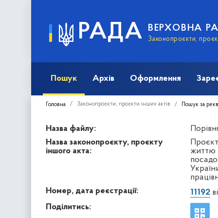
РАДА
ВЕРХОВНА Р
Законопроєкти, проєкт
Пошук
Архів
Оформлення
Заре
Законопроєкти, проєкти інших актів
Головна
Пошук за рек
Назва файлу:
Порівня
Назва законопроєкту, проєкту
Проєкт
іншого акта:
життю 
посадо
Україн
праців
Номер, дата реєстрації:
11192
ві
Поділитись: