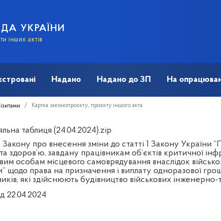
АДА УКРАЇНИ
и інших актів
єстровані
Надано
Надано до ЗП
На опрацюван
Картка законопроєкту, проєкту іншого акта
візитами
льна таблиця (24.04.2024).zip
 Закону про внесення зміни до статті 1 Закону України 
та здоров’ю, завдану працівникам об’єктів критичної і
вим особам місцевого самоврядування внаслідок військово
и” щодо права на призначення і виплату одноразової гро
ників, які здійснюють будівництво військових інженерно-
д 22.04.2024