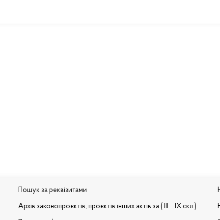
Пошук за реквізитами
Архів законопроєктів, проєктів інших актів за ( III – IX скл.)