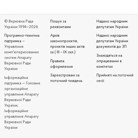
© Верховна Рада
Пошук за
Надано народним
України 1994—2026
реквізитами
депутатам України
Програмно-технічна
Архів
Надано народним
підтримка
—
законопроєктів,
депутатам України
Управління
проєктів інших актів
документів до ЗП
комп'ютеризованих
за ( III – IX скл.)
Знаходяться на
систем Апарату
Правила
опрацюванні в
Верховної Ради
оформлення
комітетах
України
Зареєстровані за
Прийняті на поточній
Iнформаційна
поточний тиждень
сесії
підтримка — Головне
організаційне
управління Апарату
Верховної Ради
України,
Інформаційне
управління Апарату
Верховної Ради
України