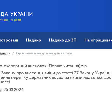
АДА УКРАЇНИ
и інших актів
єстровані
Надано
Надано до ЗП
На опрацюван
Картка законопроєкту, проєкту іншого акта
візитами
о-експертний висновок (Перше читання).zip
 Закону про внесення зміни до статті 27 Закону Україн
ення переліку державних посад, за якими надається дост
ності
д 25.03.2024