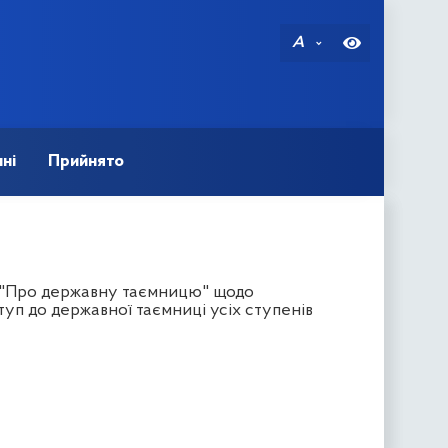
A
ні
Прийнято
и "Про державну таємницю" щодо
уп до державної таємниці усіх ступенів