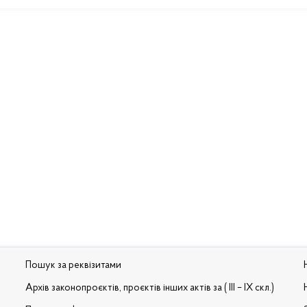
Пошук за реквізитами
Архів законопроєктів, проєктів інших актів за ( III – IX скл.)