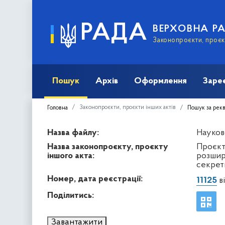
РАДА
ВЕРХОВНА Р
Законопроєкти, проєкт
Пошук
Архів
Оформлення
Заре
Законопроєкти, проєкти інших актів
Головна
Пошук за рек
Назва файлу:
Науков
Назва законопроєкту, проєкту
Проєкт
іншого акта:
розшир
секрет
Номер, дата реєстрації:
11125
ві
Поділитись:
Завантажити