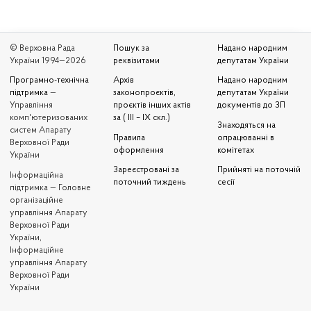
© Верховна Рада
Пошук за
Надано народним
України 1994—2026
реквізитами
депутатам України
Програмно-технічна
Архів
Надано народним
підтримка
—
законопроєктів,
депутатам України
Управління
проєктів інших актів
документів до ЗП
комп'ютеризованих
за ( III – IX скл.)
Знаходяться на
систем Апарату
Правила
опрацюванні в
Верховної Ради
оформлення
комітетах
України
Зареєстровані за
Прийняті на поточній
Iнформаційна
поточний тиждень
сесії
підтримка — Головне
організаційне
управління Апарату
Верховної Ради
України,
Інформаційне
управління Апарату
Верховної Ради
України