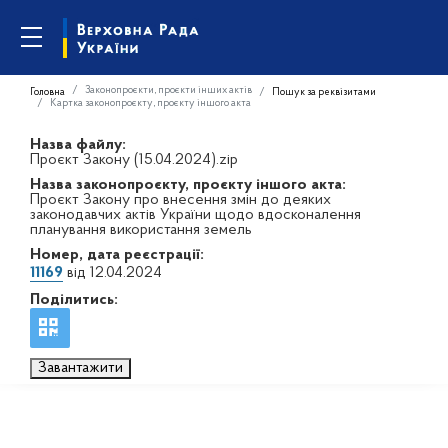
Законопроєкти, проєкти інших актів
Головна
Пошук за реквізитами
Картка законопроєкту, проєкту іншого акта
Назва файлу:
Проєкт Закону (15.04.2024).zip
Назва законопроєкту, проєкту іншого акта:
Проєкт Закону про внесення змін до деяких
законодавчих актів України щодо вдосконалення
планування використання земель
Номер, дата реєстрації:
11169
від 12.04.2024
Поділитись:
Завантажити