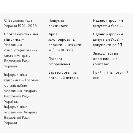
© Верховна Рада
Пошук за
Надано народним
України 1994—2026
реквізитами
депутатам України
Програмно-технічна
Архів
Надано народним
підтримка
—
законопроєктів,
депутатам України
Управління
проєктів інших актів
документів до ЗП
комп'ютеризованих
за ( III – IX скл.)
Знаходяться на
систем Апарату
Правила
опрацюванні в
Верховної Ради
оформлення
комітетах
України
Зареєстровані за
Прийняті на поточній
Iнформаційна
поточний тиждень
сесії
підтримка — Головне
організаційне
управління Апарату
Верховної Ради
України,
Інформаційне
управління Апарату
Верховної Ради
України