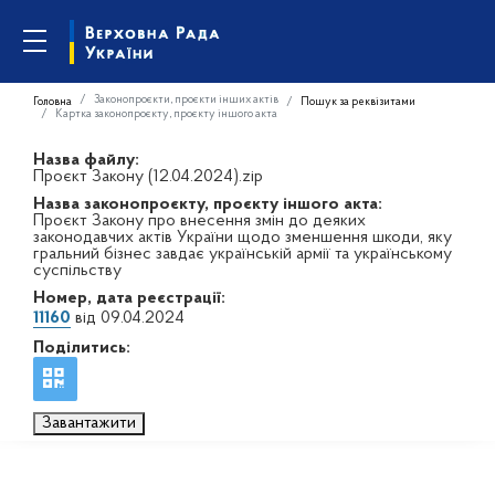
Законопроєкти, проєкти інших актів
Головна
Пошук за реквізитами
Картка законопроєкту, проєкту іншого акта
Назва файлу:
Проєкт Закону (12.04.2024).zip
Назва законопроєкту, проєкту іншого акта:
Проєкт Закону про внесення змін до деяких
законодавчих актів України щодо зменшення шкоди, яку
гральний бізнес завдає українській армії та українському
суспільству
Номер, дата реєстрації:
11160
від 09.04.2024
Поділитись:
Завантажити