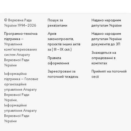
© Верховна Рада
Пошук за
Надано народним
України 1994—2026
реквізитами
депутатам України
Програмно-технічна
Архів
Надано народним
підтримка
—
законопроєктів,
депутатам України
Управління
проєктів інших актів
документів до ЗП
комп'ютеризованих
за ( III – IX скл.)
Знаходяться на
систем Апарату
Правила
опрацюванні в
Верховної Ради
оформлення
комітетах
України
Зареєстровані за
Прийняті на поточній
Iнформаційна
поточний тиждень
сесії
підтримка — Головне
організаційне
управління Апарату
Верховної Ради
України,
Інформаційне
управління Апарату
Верховної Ради
України