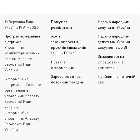
© Верховна Рада
Пошук за
Надано народним
України 1994—2026
реквізитами
депутатам України
Програмно-технічна
Архів
Надано народним
підтримка
—
законопроєктів,
депутатам України
Управління
проєктів інших актів
документів до ЗП
комп'ютеризованих
за ( III – IX скл.)
Знаходяться на
систем Апарату
Правила
опрацюванні в
Верховної Ради
оформлення
комітетах
України
Зареєстровані за
Прийняті на поточній
Iнформаційна
поточний тиждень
сесії
підтримка — Головне
організаційне
управління Апарату
Верховної Ради
України,
Інформаційне
управління Апарату
Верховної Ради
України