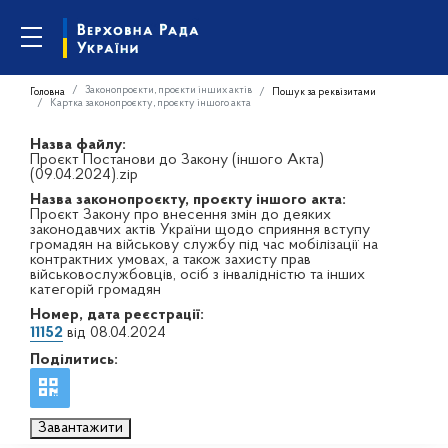
Законопроєкти, проєкти інших актів
Головна
Пошук за реквізитами
Картка законопроєкту, проєкту іншого акта
Назва файлу:
Проєкт Постанови до Закону (іншого Акта)
(09.04.2024).zip
Назва законопроєкту, проєкту іншого акта:
Проєкт Закону про внесення змін до деяких
законодавчих актів України щодо сприяння вступу
громадян на військову службу під час мобілізації на
контрактних умовах, а також захисту прав
військовослужбовців, осіб з інвалідністю та інших
категорій громадян
Номер, дата реєстрації:
11152
від 08.04.2024
Поділитись:
Завантажити