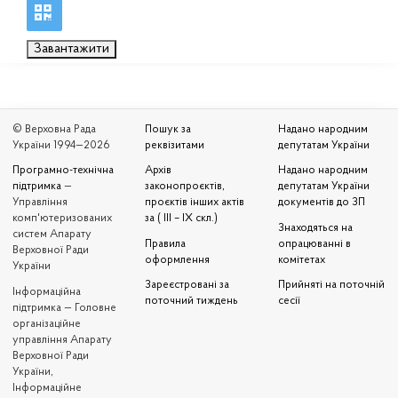
Завантажити
© Верховна Рада
Пошук за
Надано народним
України 1994—2026
реквізитами
депутатам України
Програмно-технічна
Архів
Надано народним
підтримка
—
законопроєктів,
депутатам України
Управління
проєктів інших актів
документів до ЗП
комп'ютеризованих
за ( III – IX скл.)
Знаходяться на
систем Апарату
Правила
опрацюванні в
Верховної Ради
оформлення
комітетах
України
Зареєстровані за
Прийняті на поточній
Iнформаційна
поточний тиждень
сесії
підтримка — Головне
організаційне
управління Апарату
Верховної Ради
України,
Інформаційне