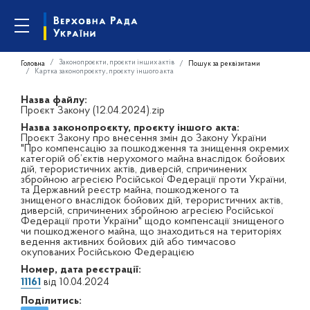
Законопроєкти, проєкти інших актів
Головна
Пошук за реквізитами
Картка законопроєкту, проєкту іншого акта
Назва файлу:
Проєкт Закону (12.04.2024).zip
Назва законопроєкту, проєкту іншого акта:
Проєкт Закону про внесення змін до Закону України
"Про компенсацію за пошкодження та знищення окремих
категорій об’єктів нерухомого майна внаслідок бойових
дій, терористичних актів, диверсій, спричинених
збройною агресією Російської Федерації проти України,
та Державний реєстр майна, пошкодженого та
знищеного внаслідок бойових дій, терористичних актів,
диверсій, спричинених збройною агресією Російської
Федерації проти України" щодо компенсації знищеного
чи пошкодженого майна, що знаходиться на територіях
ведення активних бойових дій або тимчасово
окупованих Російською Федерацією
Номер, дата реєстрації:
11161
від 10.04.2024
Поділитись: