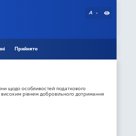
A
ні
Прийнято
їни щодо особливостей податкового
 з високим рівнем добровільного дотримання