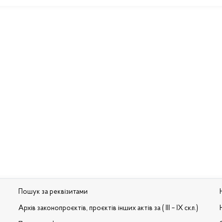
Пошук за реквізитами
Архів законопроєктів, проєктів інших актів за ( III – IX скл.)