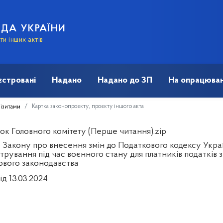
АДА УКРАЇНИ
и інших актів
єстровані
Надано
Надано до ЗП
На опрацюван
Картка законопроєкту, проєкту іншого акта
візитами
ок Головного комітету (Перше читання).zip
 Закону про внесення змін до Податкового кодексу Укра
стрування під час воєнного стану для платників податків
ового законодавства
ід 13.03.2024