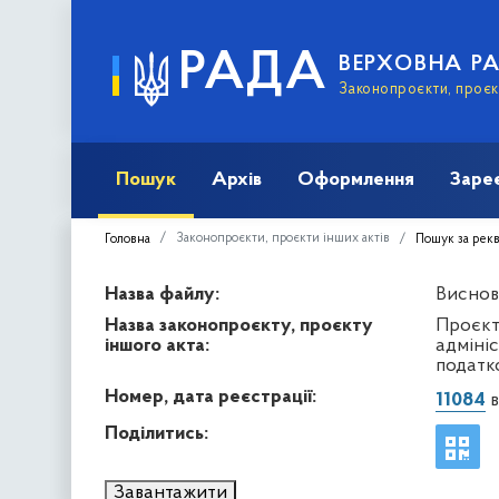
РАДА
ВЕРХОВНА Р
Законопроєкти, проєкт
Пошук
Архів
Оформлення
Заре
Законопроєкти, проєкти інших актів
Головна
Пошук за рек
Назва файлу:
Виснов
Назва законопроєкту, проєкту
Проєкт
іншого акта:
адміні
податк
Номер, дата реєстрації:
11084
в
Поділитись:
Завантажити