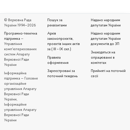
© Верховна Рада
Пошук за
Надано народним
України 1994—2026
реквізитами
депутатам України
Програмно-технічна
Архів
Надано народним
підтримка
—
законопроєктів,
депутатам України
Управління
проєктів інших актів
документів до ЗП
комп'ютеризованих
за ( III – IX скл.)
Знаходяться на
систем Апарату
Правила
опрацюванні в
Верховної Ради
оформлення
комітетах
України
Зареєстровані за
Прийняті на поточній
Iнформаційна
поточний тиждень
сесії
підтримка — Головне
організаційне
управління Апарату
Верховної Ради
України,
Інформаційне
управління Апарату
Верховної Ради
України