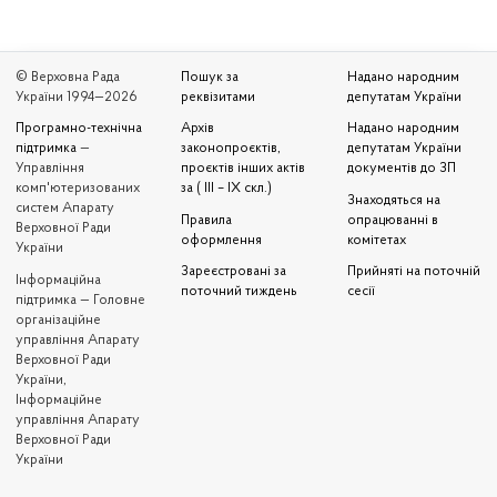
© Верховна Рада
Пошук за
Надано народним
України 1994—2026
реквізитами
депутатам України
Програмно-технічна
Архів
Надано народним
підтримка
—
законопроєктів,
депутатам України
Управління
проєктів інших актів
документів до ЗП
комп'ютеризованих
за ( III – IX скл.)
Знаходяться на
систем Апарату
Правила
опрацюванні в
Верховної Ради
оформлення
комітетах
України
Зареєстровані за
Прийняті на поточній
Iнформаційна
поточний тиждень
сесії
підтримка — Головне
організаційне
управління Апарату
Верховної Ради
України,
Інформаційне
управління Апарату
Верховної Ради
України