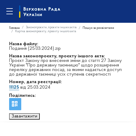
Законопроєкти, проєкти інших актів
Головна
Пошук за реквізитами
Картка законопроєкту, проєкту іншого акта
Назва файлу:
Подання (25.03.2024).zip
Назва законопроєкту, проєкту іншого акта:
Проєкт Закону про внесення зміни до статті 27 Закону
України "Про державну таємницю" щодо розширення
переліку державних посад, за якими надається доступ
до державної таємниці усіх ступенів секретності
Номер, дата реєстрації:
11125
від 25.03.2024
Поділитись:
Завантажити