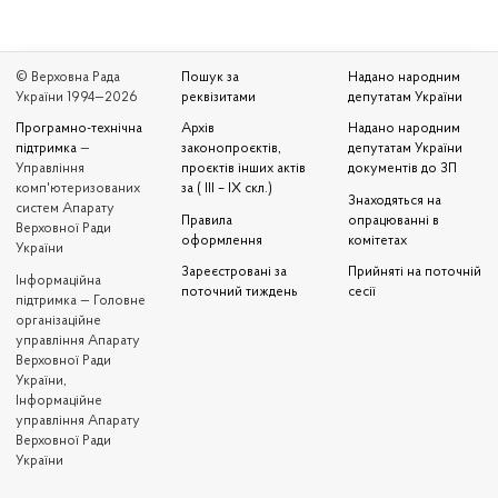
© Верховна Рада
Пошук за
Надано народним
України 1994—2026
реквізитами
депутатам України
Програмно-технічна
Архів
Надано народним
підтримка
—
законопроєктів,
депутатам України
Управління
проєктів інших актів
документів до ЗП
комп'ютеризованих
за ( III – IX скл.)
Знаходяться на
систем Апарату
Правила
опрацюванні в
Верховної Ради
оформлення
комітетах
України
Зареєстровані за
Прийняті на поточній
Iнформаційна
поточний тиждень
сесії
підтримка — Головне
організаційне
управління Апарату
Верховної Ради
України,
Інформаційне
управління Апарату
Верховної Ради
України