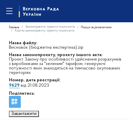
Законопроєкти, проєкти інших актів
Головна
Пошук за реквізитами
Картка законопроєкту, проєкту іншого акта
Назва файлу:
Висновок (бюджетна експертиза).zip
Назва законопроєкту, проєкту іншого акта:
Проєкт Закону про особливості здійснення розрахунків
з виробниками за "зеленим" тарифом, генеруючі
потужності яких знаходяться на тимчасово окупованих
територіях
Номер, дата реєстрації:
9629
від 21.08.2023
Поділитись:
Завантажити