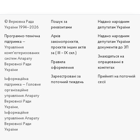
© Верховна Рада
Пошук за
Надано народним
України 1994—2026
реквізитами
депутатам України
Програмно-технічна
Архів
Надано народним
підтримка
—
законопроєктів,
депутатам України
Управління
проєктів інших актів
документів до ЗП
комп'ютеризованих
за ( III – IX скл.)
Знаходяться на
систем Апарату
Правила
опрацюванні в
Верховної Ради
оформлення
комітетах
України
Зареєстровані за
Прийняті на поточній
Iнформаційна
поточний тиждень
сесії
підтримка — Головне
організаційне
управління Апарату
Верховної Ради
України,
Інформаційне
управління Апарату
Верховної Ради
України