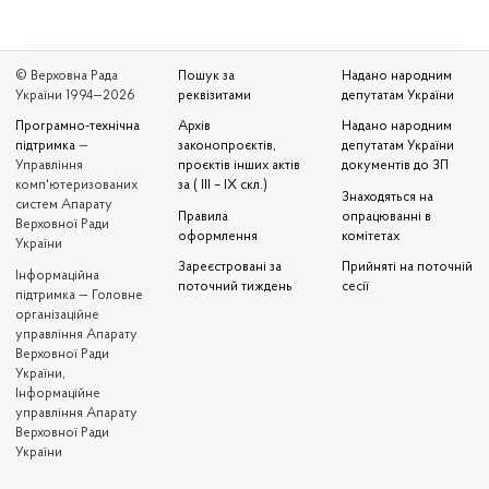
© Верховна Рада
Пошук за
Надано народним
України 1994—2026
реквізитами
депутатам України
Програмно-технічна
Архів
Надано народним
підтримка
—
законопроєктів,
депутатам України
Управління
проєктів інших актів
документів до ЗП
комп'ютеризованих
за ( III – IX скл.)
Знаходяться на
систем Апарату
Правила
опрацюванні в
Верховної Ради
оформлення
комітетах
України
Зареєстровані за
Прийняті на поточній
Iнформаційна
поточний тиждень
сесії
підтримка — Головне
організаційне
управління Апарату
Верховної Ради
України,
Інформаційне
управління Апарату
Верховної Ради
України