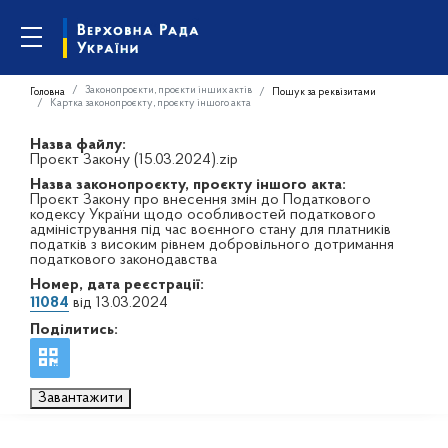
Законопроєкти, проєкти інших актів
Головна
Пошук за реквізитами
Картка законопроєкту, проєкту іншого акта
Назва файлу:
Проєкт Закону (15.03.2024).zip
Назва законопроєкту, проєкту іншого акта:
Проєкт Закону про внесення змін до Податкового
кодексу України щодо особливостей податкового
адміністрування під час воєнного стану для платників
податків з високим рівнем добровільного дотримання
податкового законодавства
Номер, дата реєстрації:
11084
від 13.03.2024
Поділитись:
Завантажити