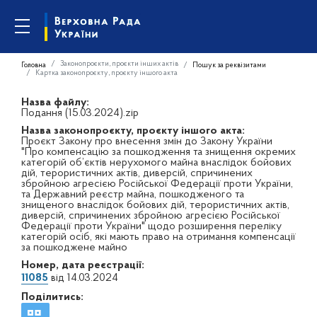
Законопроєкти, проєкти інших актів
Головна
Пошук за реквізитами
Картка законопроєкту, проєкту іншого акта
Назва файлу:
Подання (15.03.2024).zip
Назва законопроєкту, проєкту іншого акта:
Проєкт Закону про внесення змін до Закону України
"Про компенсацію за пошкодження та знищення окремих
категорій об’єктів нерухомого майна внаслідок бойових
дій, терористичних актів, диверсій, спричинених
збройною агресією Російської Федерації проти України,
та Державний реєстр майна, пошкодженого та
знищеного внаслідок бойових дій, терористичних актів,
диверсій, спричинених збройною агресією Російської
Федерації проти України" щодо розширення переліку
категорій осіб, які мають право на отримання компенсації
за пошкоджене майно
Номер, дата реєстрації:
11085
від 14.03.2024
Поділитись: