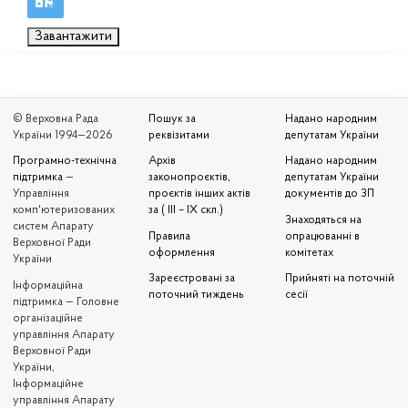
Завантажити
© Верховна Рада
Пошук за
Надано народним
України 1994—2026
реквізитами
депутатам України
Програмно-технічна
Архів
Надано народним
підтримка
—
законопроєктів,
депутатам України
Управління
проєктів інших актів
документів до ЗП
комп'ютеризованих
за ( III – IX скл.)
Знаходяться на
систем Апарату
Правила
опрацюванні в
Верховної Ради
оформлення
комітетах
України
Зареєстровані за
Прийняті на поточній
Iнформаційна
поточний тиждень
сесії
підтримка — Головне
організаційне
управління Апарату
Верховної Ради
України,
Інформаційне
управління Апарату