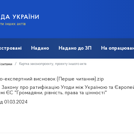
АДА УКРАЇНИ
и інших актів
єстровані
Надано
Надано до ЗП
На опрацюван
Картка законопроєкту, проєкту іншого акта
візитами
о-експертний висновок (Перше читання).zip
 Закону про ратифікацію Угоди між Україною та Європе
і ЄС "Громадяни, рівність, права та цінності"
д 01.03.2024