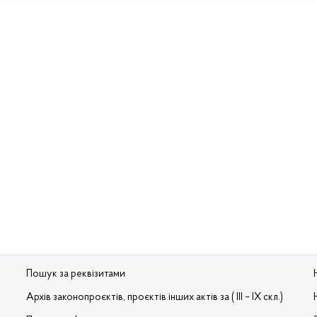
Пошук за реквізитами
Архів законопроєктів, проєктів інших актів за ( III – IX скл.)