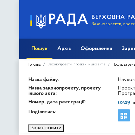
РАДА
ВЕРХОВНА Р
Законопроєкти, проєкт
Пошук
Архів
Оформлення
Заре
Законопроєкти, проєкти інших актів
Головна
Пошук за рек
Назва файлу:
Науков
Назва законопроєкту, проєкту
Проєкт
іншого акта:
Програм
Номер, дата реєстрації:
0249
ві
Поділитись:
Завантажити