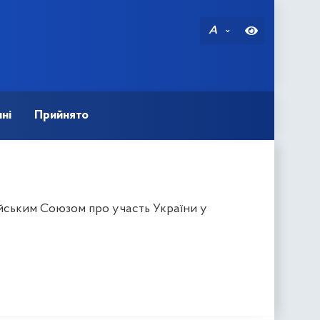
A
ні
Прийнято
йським Союзом про участь України у