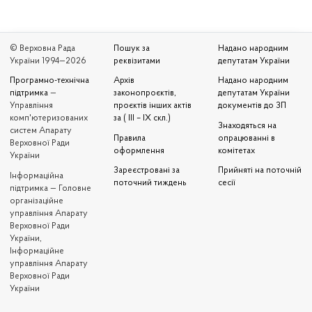
© Верховна Рада
Пошук за
Надано народним
України 1994—2026
реквізитами
депутатам України
Програмно-технічна
Архів
Надано народним
підтримка
—
законопроєктів,
депутатам України
Управління
проєктів інших актів
документів до ЗП
комп'ютеризованих
за ( III – IX скл.)
Знаходяться на
систем Апарату
Правила
опрацюванні в
Верховної Ради
оформлення
комітетах
України
Зареєстровані за
Прийняті на поточній
Iнформаційна
поточний тиждень
сесії
підтримка — Головне
організаційне
управління Апарату
Верховної Ради
України,
Інформаційне
управління Апарату
Верховної Ради
України