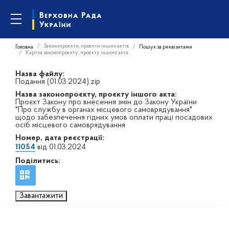
Законопроєкти, проєкти інших актів
Головна
Пошук за реквізитами
Картка законопроєкту, проєкту іншого акта
Назва файлу:
Подання (01.03.2024).zip
Назва законопроєкту, проєкту іншого акта:
Проєкт Закону про внесення змін до Закону України
"Про службу в органах місцевого самоврядування"
щодо забезпечення гідних умов оплати праці посадових
осіб місцевого самоврядування
Номер, дата реєстрації:
11054
від 01.03.2024
Поділитись:
Завантажити