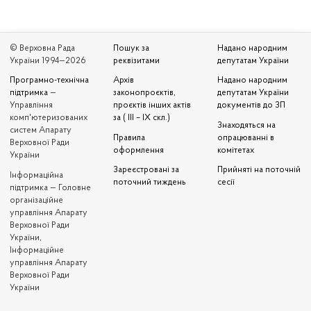
© Верховна Рада
Пошук за
Надано народним
України 1994—2026
реквізитами
депутатам України
Програмно-технічна
Архів
Надано народним
підтримка
—
законопроєктів,
депутатам України
Управління
проєктів інших актів
документів до ЗП
комп'ютеризованих
за ( III – IX скл.)
Знаходяться на
систем Апарату
Правила
опрацюванні в
Верховної Ради
оформлення
комітетах
України
Зареєстровані за
Прийняті на поточній
Iнформаційна
поточний тиждень
сесії
підтримка — Головне
організаційне
управління Апарату
Верховної Ради
України,
Інформаційне
управління Апарату
Верховної Ради
України