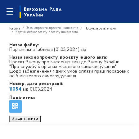
Законопроєкти, проєкти інших актів
Головна
Пошук за реквізитами
Картка законопроєкту, проєкту іншого акта
Назва файлу:
Порівняльна таблиця (01.03.2024).zip
Назва законопроєкту, проєкту іншого акта:
Проєкт Закону про внесення змін до Закону України
"Про службу в органах місцевого самоврядування"
щодо забезпечення гідних умов оплати праці посадових
осіб місцевого самоврядування
Номер, дата реєстрації:
11054
від 01.03.2024
Поділитись:
Завантажити