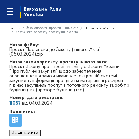
Законопроєкти, проєкти інших актів
Головна
Пошук за реквізитами
Картка законопроєкту, проєкту іншого акта
Назва файлу:
Проєкт Постанови до Закону (іншого Акта)
(05.03.2024).zip
Назва законопроєкту, проєкту іншого акта:
Проєкт Закону про внесення змін до Закону України
"Про публічні закупівлі" щодо забезпечення
оприлюднення замовниками у електронній системі
закупівель інформації про ціни на матеріальні ресурси
під час закупівель послуг з поточного ремонту та робіт з
будівництва (прозоре будівництво)
Номер, дата реєстрації:
11057
від 04.03.2024
Поділитись:
Завантажити