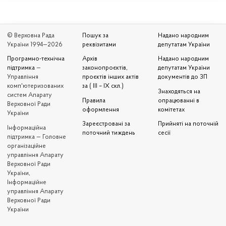
© Верховна Рада
Пошук за
Надано народним
України 1994—2026
реквізитами
депутатам України
Програмно-технічна
Архів
Надано народним
підтримка
—
законопроєктів,
депутатам України
Управління
проєктів інших актів
документів до ЗП
комп'ютеризованих
за ( III – IX скл.)
Знаходяться на
систем Апарату
Правила
опрацюванні в
Верховної Ради
оформлення
комітетах
України
Зареєстровані за
Прийняті на поточній
Iнформаційна
поточний тиждень
сесії
підтримка — Головне
організаційне
управління Апарату
Верховної Ради
України,
Інформаційне
управління Апарату
Верховної Ради
України