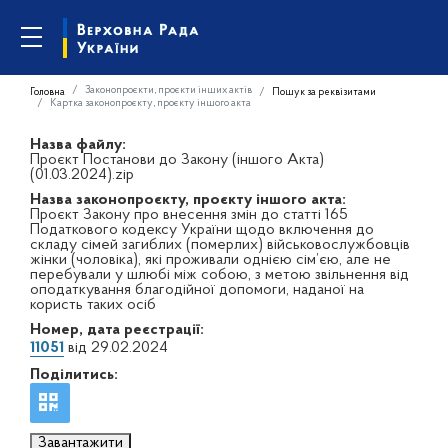
Законопроєкти, проєкти інших актів
Головна
Пошук за реквізитами
Картка законопроєкту, проєкту іншого акта
Назва файлу:
Проєкт Постанови до Закону (іншого Акта)
(01.03.2024).zip
Назва законопроєкту, проєкту іншого акта:
Проєкт Закону про внесення змін до статті 165
Податкового кодексу України щодо включення до
складу сімей загиблих (померлих) військовослужбовців
жінки (чоловіка), які проживали однією сім’єю, але не
перебували у шлюбі між собою, з метою звільнення від
оподаткування благодійної допомоги, наданої на
користь таких осіб
Номер, дата реєстрації:
11051
від 29.02.2024
Поділитись:
Завантажити