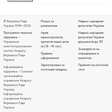
© Верховна Рада
Пошук за
Надано народним
України 1994—2026
реквізитами
депутатам України
Програмно-технічна
Архів
Надано народним
підтримка
—
законопроєктів,
депутатам України
Управління
проєктів інших актів
документів до ЗП
комп'ютеризованих
за ( III – IX скл.)
Знаходяться на
систем Апарату
Правила
опрацюванні в
Верховної Ради
оформлення
комітетах
України
Зареєстровані за
Прийняті на поточній
Iнформаційна
поточний тиждень
сесії
підтримка — Головне
організаційне
управління Апарату
Верховної Ради
України,
Інформаційне
управління Апарату
Верховної Ради
України