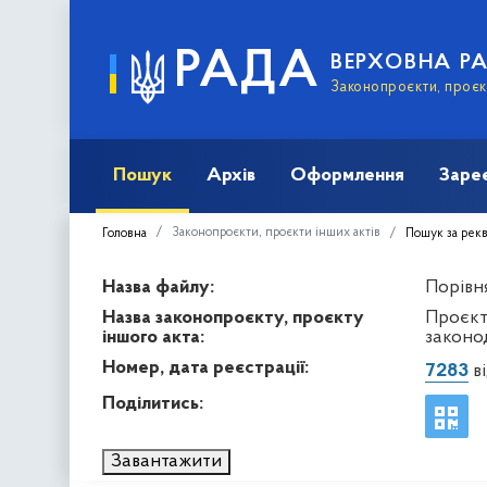
РАДА
ВЕРХОВНА Р
Законопроєкти, проєкт
Пошук
Архів
Оформлення
Заре
Законопроєкти, проєкти інших актів
Головна
Пошук за рек
Назва файлу:
Порівня
Назва законопроєкту, проєкту
Проєкт
іншого акта:
законо
Номер, дата реєстрації:
7283
ві
Поділитись:
Завантажити