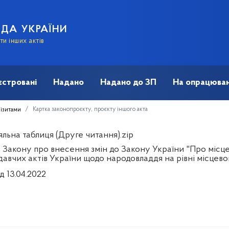
АДА УКРАЇНИ
и інших актів
єстровані
Надано
Надано до ЗП
На опрацюван
Картка законопроєкту, проєкту іншого акта
візитами
льна таблиця (Друге читання).zip
 Закону про внесення змін до Закону України "Про місце
давчих актів України щодо народовладдя на рівні місцев
д 13.04.2022