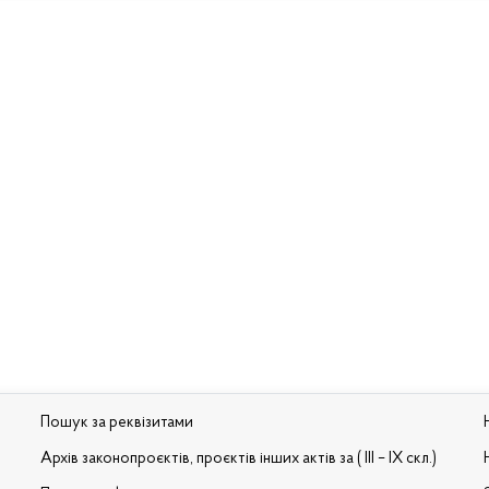
Пошук за реквізитами
Архів законопроєктів, проєктів інших актів за ( III – IX скл.)