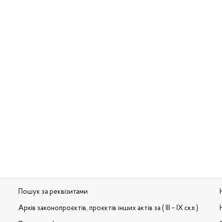
Пошук за реквізитами
Архів законопроєктів, проєктів інших актів за ( III – IX скл.)