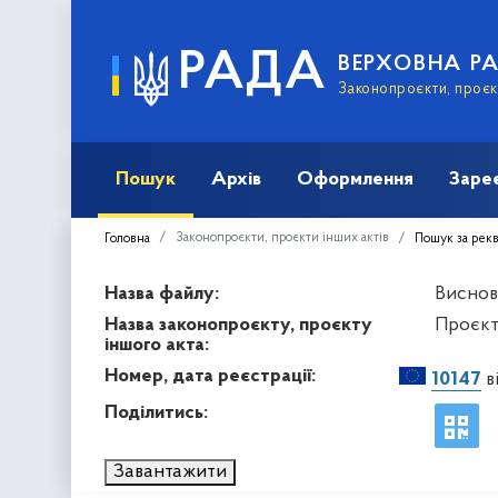
РАДА
ВЕРХОВНА Р
Законопроєкти, проєкт
Пошук
Архів
Оформлення
Заре
Законопроєкти, проєкти інших актів
Головна
Пошук за рек
Назва файлу:
Виснов
Назва законопроєкту, проєкту
Проєкт 
іншого акта:
Номер, дата реєстрації:
10147
в
Поділитись:
Завантажити