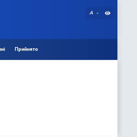
A
ні
Прийнято