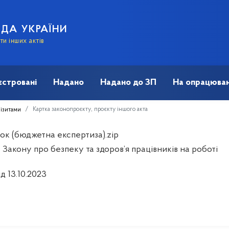
АДА УКРАЇНИ
и інших актів
єстровані
Надано
Надано до ЗП
На опрацюван
Картка законопроєкту, проєкту іншого акта
візитами
ок (бюджетна експертиза).zip
Закону про безпеку та здоров’я працівників на роботі
ід 13.10.2023