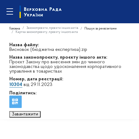
Законопроєкти, проєкти інших актів
Головна
Пошук за реквізитами
Картка законопроєкту, проєкту іншого акта
Назва файлу:
Висновок (бюджетна експертиза).zip
Назва законопроєкту, проєкту іншого акта:
Проєкт Закону про внесення змін до чинного
законодавства щодо удосконалення корпоративного
управління в товариствах
Номер, дата реєстрації:
10304
від 29.11.2023
Поділитись:
Завантажити