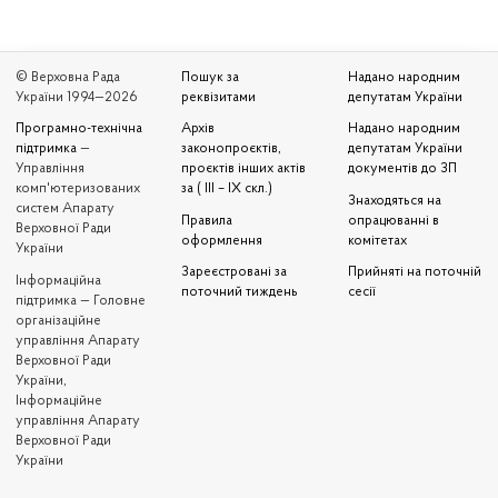
© Верховна Рада
Пошук за
Надано народним
України 1994—2026
реквізитами
депутатам України
Програмно-технічна
Архів
Надано народним
підтримка
—
законопроєктів,
депутатам України
Управління
проєктів інших актів
документів до ЗП
комп'ютеризованих
за ( III – IX скл.)
Знаходяться на
систем Апарату
Правила
опрацюванні в
Верховної Ради
оформлення
комітетах
України
Зареєстровані за
Прийняті на поточній
Iнформаційна
поточний тиждень
сесії
підтримка — Головне
організаційне
управління Апарату
Верховної Ради
України,
Інформаційне
управління Апарату
Верховної Ради
України