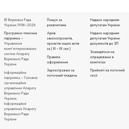
© Верховна Рада
Пошук за
Надано народним
України 1994—2026
реквізитами
депутатам України
Програмно-технічна
Архів
Надано народним
підтримка
—
законопроєктів,
депутатам України
Управління
проєктів інших актів
документів до ЗП
комп'ютеризованих
за ( III – IX скл.)
Знаходяться на
систем Апарату
Правила
опрацюванні в
Верховної Ради
оформлення
комітетах
України
Зареєстровані за
Прийняті на поточній
Iнформаційна
поточний тиждень
сесії
підтримка — Головне
організаційне
управління Апарату
Верховної Ради
України,
Інформаційне
управління Апарату
Верховної Ради
України