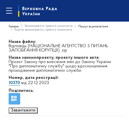
Законопроєкти, проєкти інших актів
Головна
Пошук за реквізитами
Картка законопроєкту, проєкту іншого акта
Назва файлу:
Відповідь (НАЦІОНАЛЬНЕ АГЕНТСТВО З ПИТАНЬ
ЗАПОБІГАННЯ КОРУПЦІЇ) .zip
Назва законопроєкту, проєкту іншого акта:
Проєкт Закону про внесення змін до Закону України
"Про дипломатичну службу" щодо вдосконалення
проходження дипломатичної служби
Номер, дата реєстрації:
10370
від 22.12.2023
Поділитись:
Завантажити