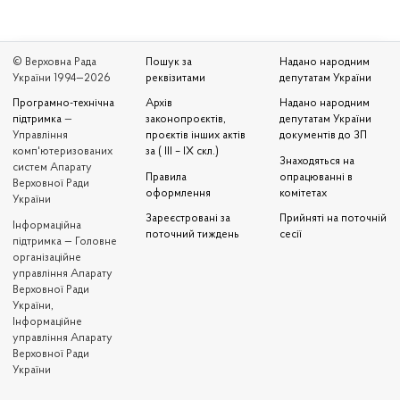
© Верховна Рада
Пошук за
Надано народним
України 1994—2026
реквізитами
депутатам України
Програмно-технічна
Архів
Надано народним
підтримка
—
законопроєктів,
депутатам України
Управління
проєктів інших актів
документів до ЗП
комп'ютеризованих
за ( III – IX скл.)
Знаходяться на
систем Апарату
Правила
опрацюванні в
Верховної Ради
оформлення
комітетах
України
Зареєстровані за
Прийняті на поточній
Iнформаційна
поточний тиждень
сесії
підтримка — Головне
організаційне
управління Апарату
Верховної Ради
України,
Інформаційне
управління Апарату
Верховної Ради
України