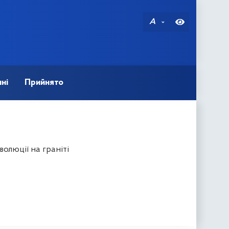
A
ні
Прийнято
олюції на граніті