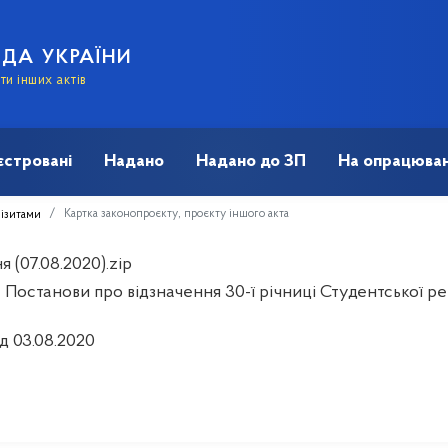
АДА УКРАЇНИ
и інших актів
єстровані
Надано
Надано до ЗП
На опрацюван
Картка законопроєкту, проєкту іншого акта
візитами
 (07.08.2020).zip
Постанови про відзначення 30-ї річниці Студентської рев
д 03.08.2020