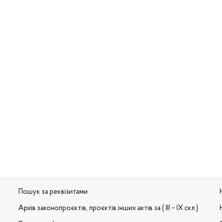
Пошук за реквізитами
Архів законопроєктів, проєктів інших актів за ( III – IX скл.)