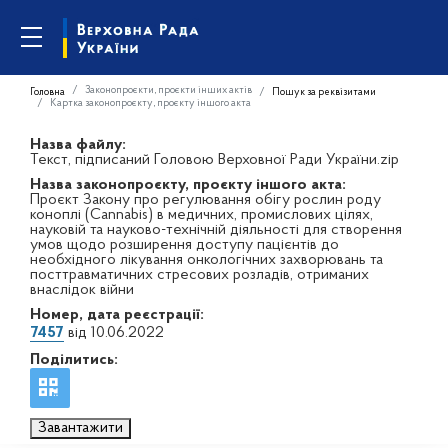
Законопроєкти, проєкти інших актів
Головна
Пошук за реквізитами
Картка законопроєкту, проєкту іншого акта
Назва файлу:
Текст, підписаний Головою Верховної Ради України.zip
Назва законопроєкту, проєкту іншого акта:
Проєкт Закону про регулювання обігу рослин роду
коноплі (Cannabis) в медичних, промислових цілях,
науковій та науково-технічній діяльності для створення
умов щодо розширення доступу пацієнтів до
необхідного лікування онкологічних захворювань та
посттравматичних стресових розладів, отриманих
внаслідок війни
Номер, дата реєстрації:
7457
від 10.06.2022
Поділитись:
Завантажити