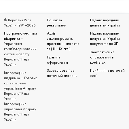
© Верховна Рада
Пошук за
Надано народним
України 1994—2026
реквізитами
депутатам України
Програмно-технічна
Архів
Надано народним
підтримка
—
законопроєктів,
депутатам України
Управління
проєктів інших актів
документів до ЗП
комп'ютеризованих
за ( III – IX скл.)
Знаходяться на
систем Апарату
Правила
опрацюванні в
Верховної Ради
оформлення
комітетах
України
Зареєстровані за
Прийняті на поточній
Iнформаційна
поточний тиждень
сесії
підтримка — Головне
організаційне
управління Апарату
Верховної Ради
України,
Інформаційне
управління Апарату
Верховної Ради
України