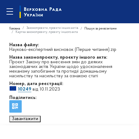
Законопроєкти, проєкти інших актів
Головна
Пошук за реквізитами
Картка законопроєкту, проєкту іншого акта
Назва файлу:
Науково-експертний висновок (Перше читання).zip
Назва законопроєкту, проєкту іншого акта:
Проєкт Закону про внесення змін до деяких
законодавчих актів України щодо удосконалення
механізму запобігання та протидії домашньому
насильству та насильству за ознакою статі
Номер, дата реєстрації:
10249
від 10.11.2023
Поділитись:
Завантажити