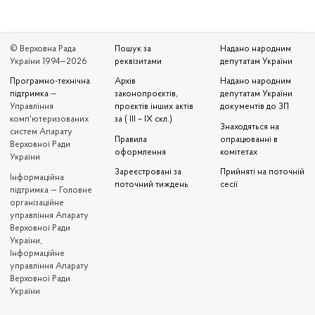
© Верховна Рада
Пошук за
Надано народним
України 1994—2026
реквізитами
депутатам України
Програмно-технічна
Архів
Надано народним
підтримка
—
законопроєктів,
депутатам України
Управління
проєктів інших актів
документів до ЗП
комп'ютеризованих
за ( III – IX скл.)
Знаходяться на
систем Апарату
Правила
опрацюванні в
Верховної Ради
оформлення
комітетах
України
Зареєстровані за
Прийняті на поточній
Iнформаційна
поточний тиждень
сесії
підтримка — Головне
організаційне
управління Апарату
Верховної Ради
України,
Інформаційне
управління Апарату
Верховної Ради
України