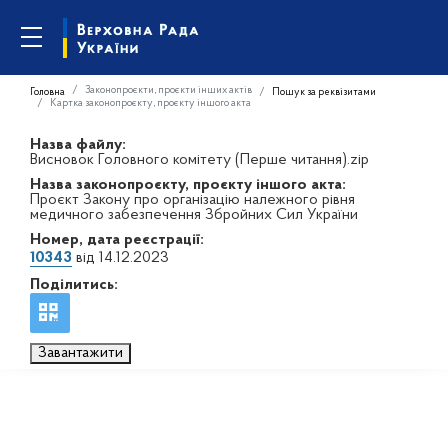
Законопроєкти, проєкти інших актів
Головна
Пошук за реквізитами
Картка законопроєкту, проєкту іншого акта
Назва файлу:
Висновок Головного комітету (Перше читання).zip
Назва законопроєкту, проєкту іншого акта:
Проєкт Закону про організацію належного рівня
медичного забезпечення Збройних Сил України
Номер, дата реєстрації:
10343
від 14.12.2023
Поділитись:
Завантажити