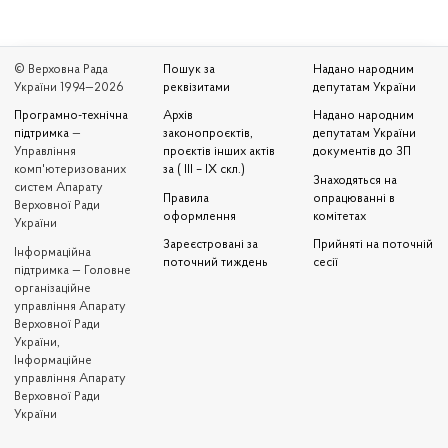
© Верховна Рада
Пошук за
Надано народним
України 1994—2026
реквізитами
депутатам України
Програмно-технічна
Архів
Надано народним
підтримка
—
законопроєктів,
депутатам України
Управління
проєктів інших актів
документів до ЗП
комп'ютеризованих
за ( III – IX скл.)
Знаходяться на
систем Апарату
Правила
опрацюванні в
Верховної Ради
оформлення
комітетах
України
Зареєстровані за
Прийняті на поточній
Iнформаційна
поточний тиждень
сесії
підтримка — Головне
організаційне
управління Апарату
Верховної Ради
України,
Інформаційне
управління Апарату
Верховної Ради
України