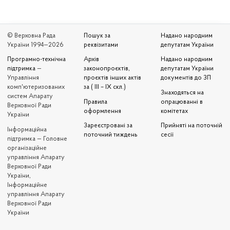
© Верховна Рада
Пошук за
Надано народним
України 1994—2026
реквізитами
депутатам України
Програмно-технічна
Архів
Надано народним
підтримка
—
законопроєктів,
депутатам України
Управління
проєктів інших актів
документів до ЗП
комп'ютеризованих
за ( III – IX скл.)
Знаходяться на
систем Апарату
Правила
опрацюванні в
Верховної Ради
оформлення
комітетах
України
Зареєстровані за
Прийняті на поточній
Iнформаційна
поточний тиждень
сесії
підтримка — Головне
організаційне
управління Апарату
Верховної Ради
України,
Інформаційне
управління Апарату
Верховної Ради
України