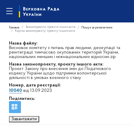
Законопроєкти, проєкти інших актів
Головна
Пошук за реквізитами
Картка законопроєкту, проєкту іншого акта
Назва файлу:
Висновок комітету з питань прав людини, деокупації та
реінтеграції тимчасово окупованих територій України,
національних меншин і міжнаціональних відносин.zip
Назва законопроєкту, проєкту іншого акта:
Проєкт Закону про внесення змін до Податкового
кодексу України щодо підтримки волонтерської
діяльності в умовах воєнного стану
Номер, дата реєстрації:
10040
від 13.09.2023
Поділитись:
Завантажити