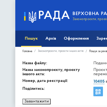
РАДА
ВЕРХОВНА Р
Законопроєкти, проєкт
Пошук
Архів
Оформлення
Заре
Законопроєкти, проєкти інших актів
Головна
Пошук за рек
Назва файлу:
Подання
Назва законопроєкту, проєкту
Проєкт
іншого акта:
перемі
Номер, дата реєстрації:
10405
в
Поділитись:
Завантажити