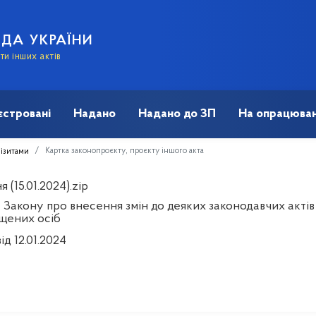
АДА УКРАЇНИ
и інших актів
єстровані
Надано
Надано до ЗП
На опрацюван
Картка законопроєкту, проєкту іншого акта
візитами
 (15.01.2024).zip
 Закону про внесення змін до деяких законодавчих актів 
щених осіб
ід 12.01.2024