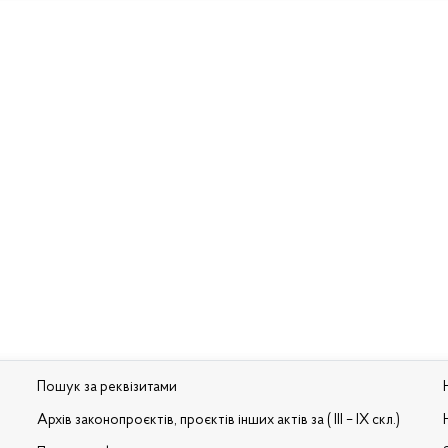
Пошук за реквізитами
Архів законопроєктів, проєктів інших актів за ( III – IX скл.)