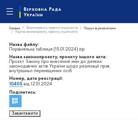
Законопроєкти, проєкти інших актів
Головна
Пошук за реквізитами
Картка законопроєкту, проєкту іншого акта
Назва файлу:
Порівняльна таблиця (15.01.2024).zip
Назва законопроєкту, проєкту іншого акта:
Проєкт Закону про внесення змін до деяких
законодавчих актів України щодо реалізації прав
внутрішньо переміщених осіб
Номер, дата реєстрації:
10405
від 12.01.2024
Поділитись:
Завантажити