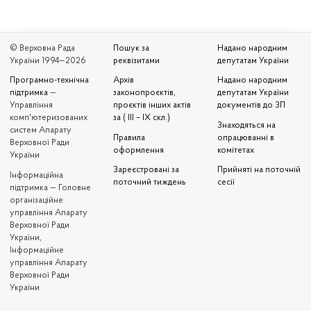
© Верховна Рада
Пошук за
Надано народним
України 1994—2026
реквізитами
депутатам України
Програмно-технічна
Архів
Надано народним
підтримка
—
законопроєктів,
депутатам України
Управління
проєктів інших актів
документів до ЗП
комп'ютеризованих
за ( III – IX скл.)
Знаходяться на
систем Апарату
Правила
опрацюванні в
Верховної Ради
оформлення
комітетах
України
Зареєстровані за
Прийняті на поточній
Iнформаційна
поточний тиждень
сесії
підтримка — Головне
організаційне
управління Апарату
Верховної Ради
України,
Інформаційне
управління Апарату
Верховної Ради
України