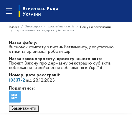
Законопроєкти, проєкти інших актів
Головна
Пошук за реквізитами
Картка законопроєкту, проєкту іншого акта
Назва файлу:
Висновок комітету з питань Регламенту, депутатської
етики та організації роботи .zip
Назва законопроєкту, проєкту іншого акта:
Проєкт Закону про державну реєстрацію суб’єктів
лобіювання та здійснення лобіювання в Україні
Номер, дата реєстрації:
10337-2
від 28.12.2023
Поділитись:
Завантажити