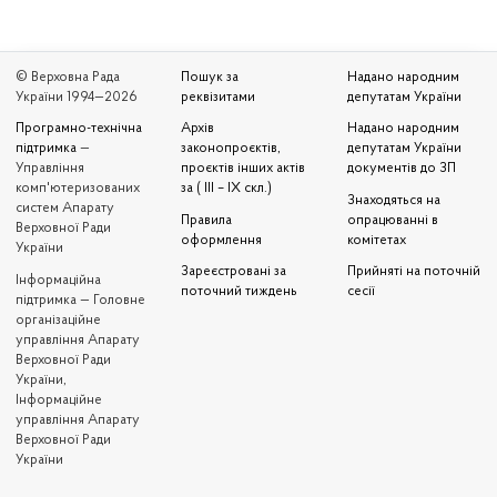
© Верховна Рада
Пошук за
Надано народним
України 1994—2026
реквізитами
депутатам України
Програмно-технічна
Архів
Надано народним
підтримка
—
законопроєктів,
депутатам України
Управління
проєктів інших актів
документів до ЗП
комп'ютеризованих
за ( III – IX скл.)
Знаходяться на
систем Апарату
Правила
опрацюванні в
Верховної Ради
оформлення
комітетах
України
Зареєстровані за
Прийняті на поточній
Iнформаційна
поточний тиждень
сесії
підтримка — Головне
організаційне
управління Апарату
Верховної Ради
України,
Інформаційне
управління Апарату
Верховної Ради
України