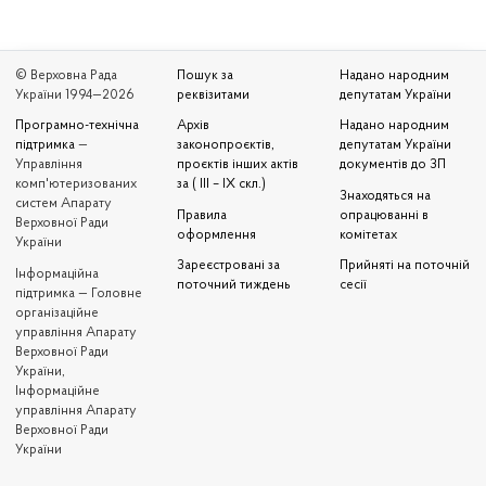
© Верховна Рада
Пошук за
Надано народним
України 1994—2026
реквізитами
депутатам України
Програмно-технічна
Архів
Надано народним
підтримка
—
законопроєктів,
депутатам України
Управління
проєктів інших актів
документів до ЗП
комп'ютеризованих
за ( III – IX скл.)
Знаходяться на
систем Апарату
Правила
опрацюванні в
Верховної Ради
оформлення
комітетах
України
Зареєстровані за
Прийняті на поточній
Iнформаційна
поточний тиждень
сесії
підтримка — Головне
організаційне
управління Апарату
Верховної Ради
України,
Інформаційне
управління Апарату
Верховної Ради
України