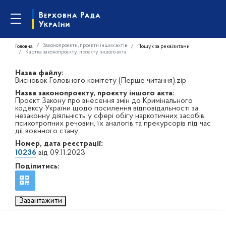
Законопроєкти, проєкти інших актів
Головна
Пошук за реквізитами
Картка законопроєкту, проєкту іншого акта
Назва файлу:
Висновок Головного комітету (Перше читання).zip
Назва законопроєкту, проєкту іншого акта:
Проєкт Закону про внесення змін до Кримінального
кодексу України щодо посилення відповідальності за
незаконну діяльність у сфері обігу наркотичних засобів,
психотропних речовин, їх аналогів та прекурсорів під час
дії воєнного стану
Номер, дата реєстрації:
10236
від 09.11.2023
Поділитись:
Завантажити