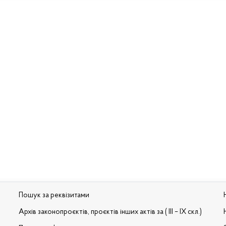
Пошук за реквізитами
Архів законопроєктів, проєктів інших актів за ( III – IX скл.)