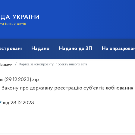
АДА УКРАЇНИ
и інших актів
єстровані
Надано
Надано до ЗП
На опрацюван
Картка законопроєкту, проєкту іншого акта
візитами
 (29.12.2023).zip
 Закону про державну реєстрацію суб’єктів лобіювання т
2
від 28.12.2023