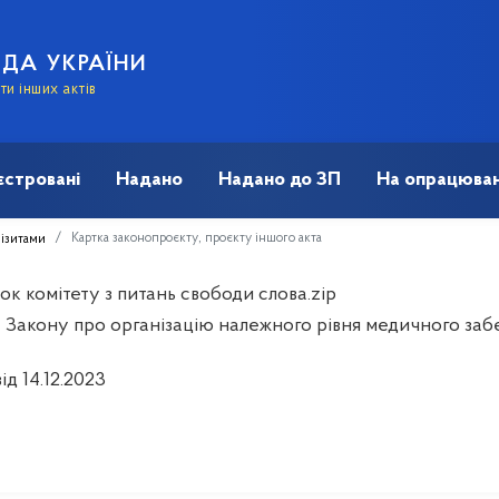
АДА УКРАЇНИ
и інших актів
єстровані
Надано
Надано до ЗП
На опрацюван
Картка законопроєкту, проєкту іншого акта
візитами
к комітету з питань свободи слова.zip
 Закону про організацію належного рівня медичного за
ід 14.12.2023