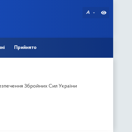
A
ні
Прийнято
безпечення Збройних Сил України