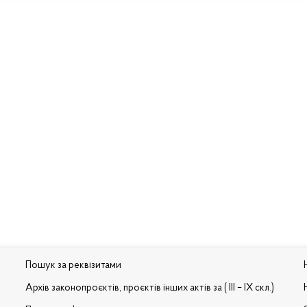
Пошук за реквізитами
Архів законопроєктів, проєктів інших актів за ( III – IX скл.)