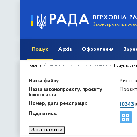
РАДА
ВЕРХОВНА Р
Законопроєкти, проєкт
Пошук
Архів
Оформлення
Заре
Законопроєкти, проєкти інших актів
Головна
Пошук за рек
Назва файлу:
Висново
Назва законопроєкту, проєкту
Проєкт
іншого акта:
Номер, дата реєстрації:
10343
в
Поділитись:
Завантажити