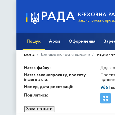
РАДА
ВЕРХОВНА Р
Законопроєкти, проєкт
Пошук
Архів
Оформлення
Заре
Законопроєкти, проєкти інших актів
Головна
Пошук за рек
Назва файлу:
Додато
Назва законопроєкту, проєкту
Проєкт
іншого акта:
припин
Номер, дата реєстрації:
9661
ві
Поділитись:
Завантажити