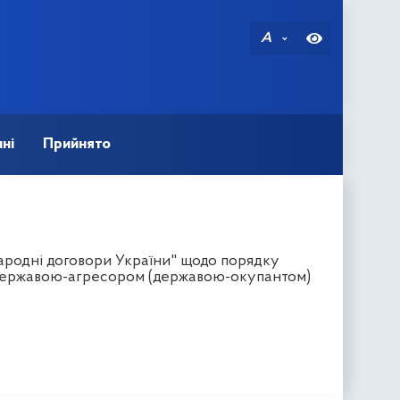
A
ні
Прийнято
ародні договори України" щодо порядку
з державою-агресором (державою-окупантом)