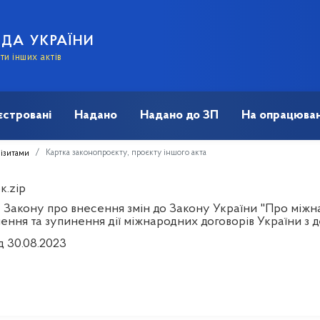
АДА УКРАЇНИ
и інших актів
єстровані
Надано
Надано до ЗП
На опрацюван
Картка законопроєкту, проєкту іншого акта
візитами
к.zip
 Закону про внесення змін до Закону України "Про міжн
ення та зупинення дії міжнародних договорів України 
д 30.08.2023