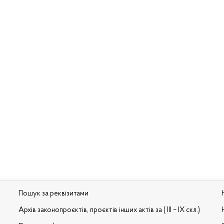
Пошук за реквізитами
Архів законопроєктів, проєктів інших актів за ( III – IX скл.)