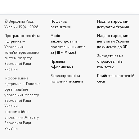
© Верховна Рада
Пошук за
Надано народним
України 1994—2026
реквізитами
депутатам України
Програмно-технічна
Архів
Надано народним
підтримка
—
законопроєктів,
депутатам України
Управління
проєктів інших актів
документів до ЗП
комп'ютеризованих
за ( III – IX скл.)
Знаходяться на
систем Апарату
Правила
опрацюванні в
Верховної Ради
оформлення
комітетах
України
Зареєстровані за
Прийняті на поточній
Iнформаційна
поточний тиждень
сесії
підтримка — Головне
організаційне
управління Апарату
Верховної Ради
України,
Інформаційне
управління Апарату
Верховної Ради
України