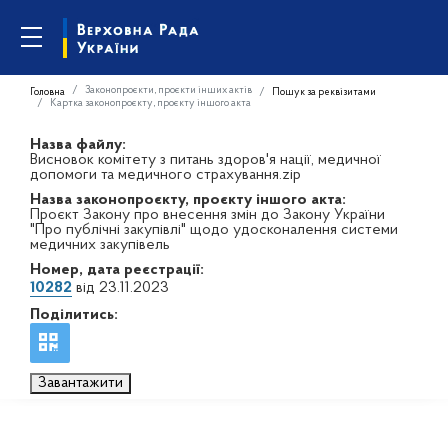
Законопроєкти, проєкти інших актів
Головна
Пошук за реквізитами
Картка законопроєкту, проєкту іншого акта
Назва файлу:
Висновок комітету з питань здоров'я нації, медичної
допомоги та медичного страхування.zip
Назва законопроєкту, проєкту іншого акта:
Проєкт Закону про внесення змін до Закону України
"Про публічні закупівлі" щодо удосконалення системи
медичних закупівель
Номер, дата реєстрації:
10282
від 23.11.2023
Поділитись:
Завантажити