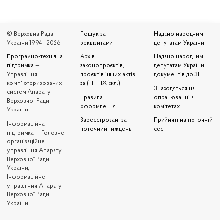
© Верховна Рада
Пошук за
Надано народним
України 1994—2026
реквізитами
депутатам України
Програмно-технічна
Архів
Надано народним
підтримка
—
законопроєктів,
депутатам України
Управління
проєктів інших актів
документів до ЗП
комп'ютеризованих
за ( III – IX скл.)
Знаходяться на
систем Апарату
Правила
опрацюванні в
Верховної Ради
оформлення
комітетах
України
Зареєстровані за
Прийняті на поточній
Iнформаційна
поточний тиждень
сесії
підтримка — Головне
організаційне
управління Апарату
Верховної Ради
України,
Інформаційне
управління Апарату
Верховної Ради
України