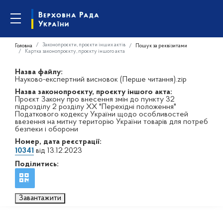
Законопроєкти, проєкти інших актів
Головна
Пошук за реквізитами
Картка законопроєкту, проєкту іншого акта
Назва файлу:
Науково-експертний висновок (Перше читання).zip
Назва законопроєкту, проєкту іншого акта:
Проєкт Закону про внесення змін до пункту 32
підрозділу 2 розділу XX "Перехідні положення"
Податкового кодексу України щодо особливостей
ввезення на митну територію України товарів для потреб
безпеки і оборони
Номер, дата реєстрації:
10341
від 13.12.2023
Поділитись:
Завантажити