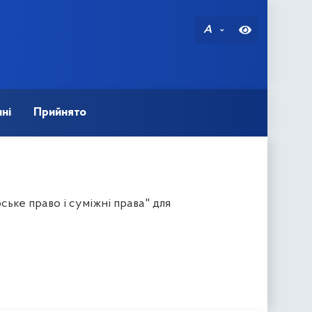
A
ні
Прийнято
ьке право і суміжні права" для