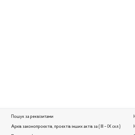
Пошук за реквізитами
Архів законопроєктів, проєктів інших актів за ( III – IX скл.)