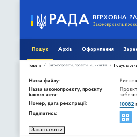
РАДА
ВЕРХОВНА Р
Законопроєкти, проєкт
Пошук
Архів
Оформлення
Заре
Законопроєкти, проєкти інших актів
Головна
Пошук за рек
Назва файлу:
Висново
Назва законопроєкту, проєкту
Проєкт
іншого акта:
забезпе
Номер, дата реєстрації:
10082
в
Поділитись:
Завантажити