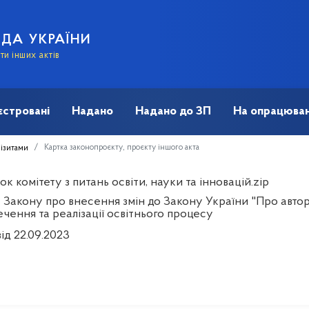
АДА УКРАЇНИ
и інших актів
єстровані
Надано
Надано до ЗП
На опрацюван
Картка законопроєкту, проєкту іншого акта
візитами
к комітету з питань освіти, науки та інновацій.zip
 Закону про внесення змін до Закону України "Про авторс
чення та реалізації освітнього процесу
ід 22.09.2023