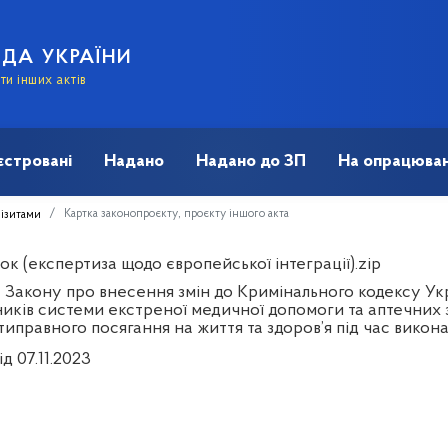
АДА УКРАЇНИ
и інших актів
єстровані
Надано
Надано до ЗП
На опрацюван
Картка законопроєкту, проєкту іншого акта
візитами
к (експертиза щодо європейської інтеграції).zip
 Закону про внесення змін до Кримінального кодексу Ук
иків системи екстреної медичної допомоги та аптечних зак
типравного посягання на життя та здоров’я під час викон
ід 07.11.2023