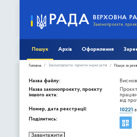
РАДА
ВЕРХОВНА Р
Законопроєкти, проєкт
Пошук
Архів
Оформлення
Заре
Законопроєкти, проєкти інших актів
Головна
Пошук за рек
Назва файлу:
Висново
Назва законопроєкту, проєкту
Проєкт
іншого акта:
працівн
від про
Номер, дата реєстрації:
10221
в
Поділитись:
Завантажити