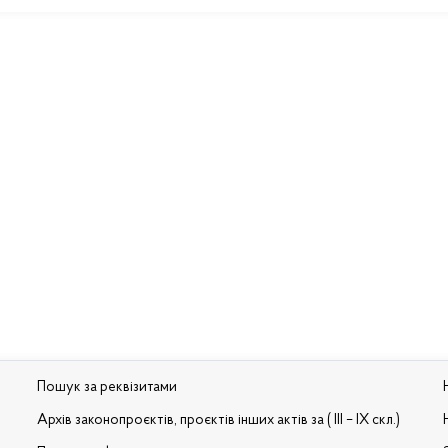
Пошук за реквізитами
Архів законопроєктів, проєктів інших актів за ( III – IX скл.)