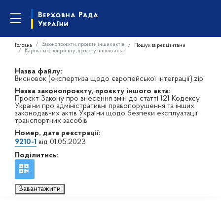
Законопроєкти, проєкти інших актів
Головна
Пошук за реквізитами
Картка законопроєкту, проєкту іншого акта
Назва файлу:
Висновок (експертиза щодо європейської інтеграції).zip
Назва законопроєкту, проєкту іншого акта:
Проєкт Закону про внесення змін до статті 121 Кодексу
України про адміністративні правопорушення та інших
законодавчих актів України щодо безпеки експлуатації
транспортних засобів
Номер, дата реєстрації:
9210-1
від 01.05.2023
Поділитись:
Завантажити