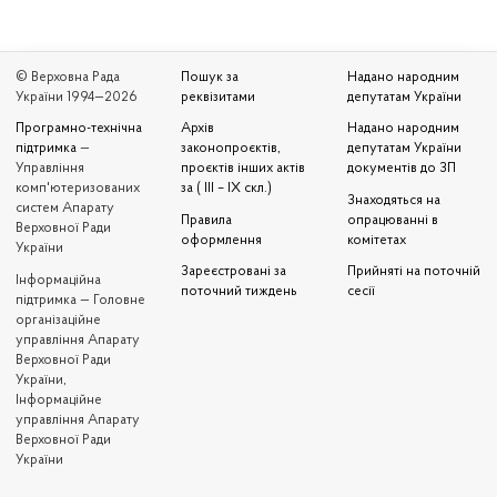
© Верховна Рада
Пошук за
Надано народним
України 1994—2026
реквізитами
депутатам України
Програмно-технічна
Архів
Надано народним
підтримка
—
законопроєктів,
депутатам України
Управління
проєктів інших актів
документів до ЗП
комп'ютеризованих
за ( III – IX скл.)
Знаходяться на
систем Апарату
Правила
опрацюванні в
Верховної Ради
оформлення
комітетах
України
Зареєстровані за
Прийняті на поточній
Iнформаційна
поточний тиждень
сесії
підтримка — Головне
організаційне
управління Апарату
Верховної Ради
України,
Інформаційне
управління Апарату
Верховної Ради
України