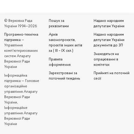
© Верховна Рада
Пошук за
Надано народним
України 1994—2026
реквізитами
депутатам України
Програмно-технічна
Архів
Надано народним
підтримка
—
законопроєктів,
депутатам України
Управління
проєктів інших актів
документів до ЗП
комп'ютеризованих
за ( III – IX скл.)
Знаходяться на
систем Апарату
Правила
опрацюванні в
Верховної Ради
оформлення
комітетах
України
Зареєстровані за
Прийняті на поточній
Iнформаційна
поточний тиждень
сесії
підтримка — Головне
організаційне
управління Апарату
Верховної Ради
України,
Інформаційне
управління Апарату
Верховної Ради
України