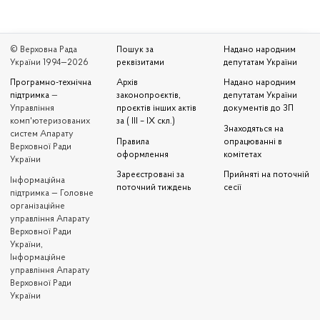
© Верховна Рада
Пошук за
Надано народним
України 1994—2026
реквізитами
депутатам України
Програмно-технічна
Архів
Надано народним
підтримка
—
законопроєктів,
депутатам України
Управління
проєктів інших актів
документів до ЗП
комп'ютеризованих
за ( III – IX скл.)
Знаходяться на
систем Апарату
Правила
опрацюванні в
Верховної Ради
оформлення
комітетах
України
Зареєстровані за
Прийняті на поточній
Iнформаційна
поточний тиждень
сесії
підтримка — Головне
організаційне
управління Апарату
Верховної Ради
України,
Інформаційне
управління Апарату
Верховної Ради
України