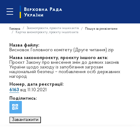
Законопроєкти, проєкти інших актів
Головна
Пошук за реквізитами
Картка законопроєкту, проєкту іншого акта
Назва файлу:
Висновок Головного комітету (Друге читання).zip
Назва законопроєкту, проєкту іншого акта:
Проєкт Закону про внесення змін до деяких законів
України щодо заходу із запобігання загрозам
національній безпеці – позбавлення осіб державних
нагород
Номер, дата реєстрації:
6163
від 11.10.2021
Поділитись:
Завантажити