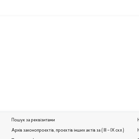
Пошук за реквізитами
Архів законопроєктів, проєктів інших актів за ( III – IX скл.)