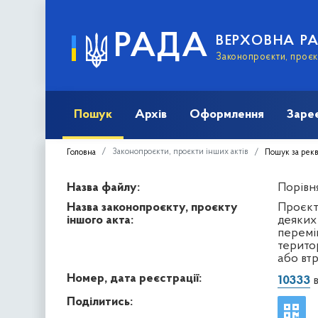
РАДА
ВЕРХОВНА Р
Законопроєкти, проєкт
Пошук
Архів
Оформлення
Заре
Законопроєкти, проєкти інших актів
Головна
Пошук за рек
Назва файлу:
Порівня
Назва законопроєкту, проєкту
Проєкт
іншого акта:
деяких
переміщ
територ
або вт
Номер, дата реєстрації:
10333
в
Поділитись: