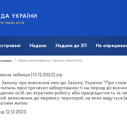
АДА УКРАЇНИ
и інших актів
єстровані
Надано
Надано до ЗП
На опрацюван
Картка законопроєкту, проєкту іншого акта
візитами
льна таблиця (13.12.2023).zip
 Закону про внесення змін до Закону України "Про спо
 питань простроченої заборгованості на період дії воєнн
ених осіб, які втратили роботу або працездатність та п
ій, включених до переліку територій, на яких ведуться (
ратили житло
ід 12.12.2023