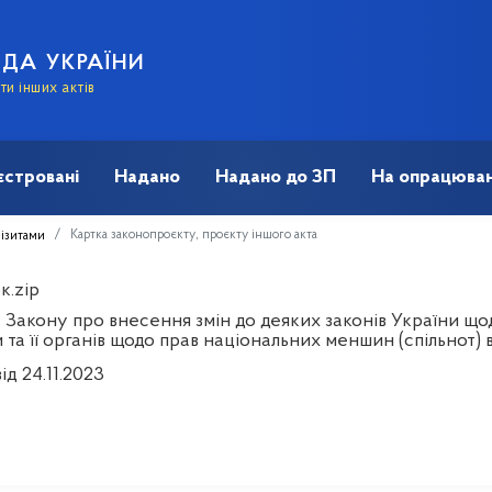
АДА УКРАЇНИ
и інших актів
єстровані
Надано
Надано до ЗП
На опрацюван
Картка законопроєкту, проєкту іншого акта
візитами
к.zip
 Закону про внесення змін до деяких законів України що
 та її органів щодо прав національних меншин (спільнот)
ід 24.11.2023