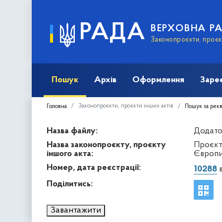
РАДА
ВЕРХОВНА Р
Законопроєкти, проєкт
Пошук
Архів
Оформлення
Заре
Законопроєкти, проєкти інших актів
Головна
Пошук за рек
Назва файлу:
Додато
Назва законопроєкту, проєкту
Проєкт
іншого акта:
Європи
Номер, дата реєстрації:
10288
в
Поділитись:
Завантажити