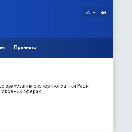
A
ні
Прийнято
до врахування експертної оцінки Ради
 в окремих сферах