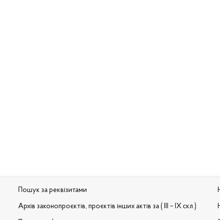
Пошук за реквізитами
Архів законопроєктів, проєктів інших актів за ( III – IX скл.)