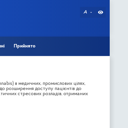
A
ні
Прийнято
nabis) в медичних, промислових цілях,
одо розширення доступу пацієнтів до
атичних стресових розладів, отриманих