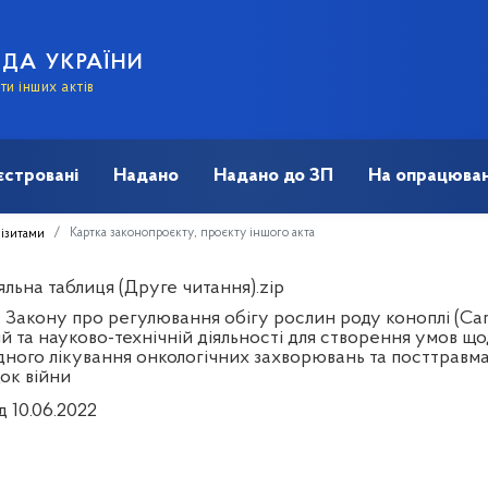
АДА УКРАЇНИ
и інших актів
єстровані
Надано
Надано до ЗП
На опрацюван
Картка законопроєкту, проєкту іншого акта
візитами
льна таблиця (Друге читання).zip
 Закону про регулювання обігу рослин роду коноплі (Can
ій та науково-технічній діяльності для створення умов щ
дного лікування онкологічних захворювань та посттравм
ок війни
д 10.06.2022