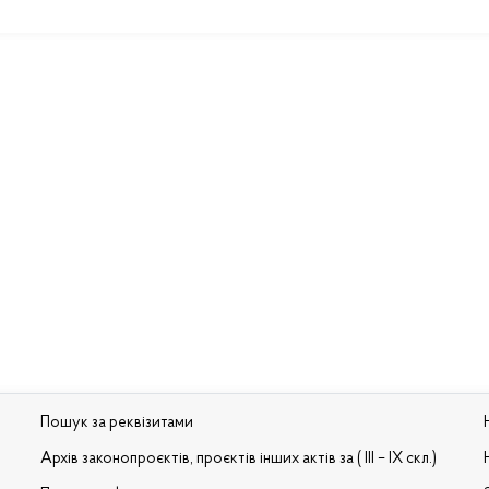
Пошук за реквізитами
Архів законопроєктів, проєктів інших актів за ( III – IX скл.)