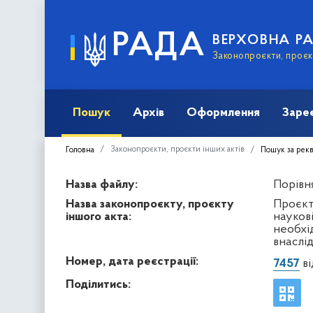
РАДА
ВЕРХОВНА Р
Законопроєкти, проєкт
Пошук
Архів
Оформлення
Заре
Законопроєкти, проєкти інших актів
Головна
Пошук за рек
Назва файлу:
Порівня
Назва законопроєкту, проєкту
Проєкт
іншого акта:
науков
необхі
внаслід
Номер, дата реєстрації:
7457
ві
Поділитись: