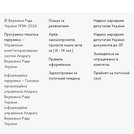
© Верховна Рада
Пошук за
Надано народним
України 1994—2026
реквізитами
депутатам України
Програмно-технічна
Архів
Надано народним
підтримка
—
законопроєктів,
депутатам України
Управління
проєктів інших актів
документів до ЗП
комп'ютеризованих
за ( III – IX скл.)
Знаходяться на
систем Апарату
Правила
опрацюванні в
Верховної Ради
оформлення
комітетах
України
Зареєстровані за
Прийняті на поточній
Iнформаційна
поточний тиждень
сесії
підтримка — Головне
організаційне
управління Апарату
Верховної Ради
України,
Інформаційне
управління Апарату
Верховної Ради
України