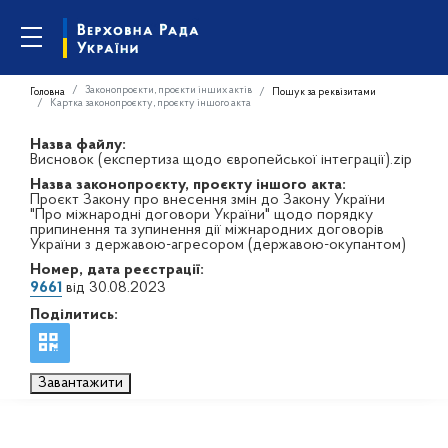
Законопроєкти, проєкти інших актів
Головна
Пошук за реквізитами
Картка законопроєкту, проєкту іншого акта
Назва файлу:
Висновок (експертиза щодо європейської інтеграції).zip
Назва законопроєкту, проєкту іншого акта:
Проєкт Закону про внесення змін до Закону України
"Про міжнародні договори України" щодо порядку
припинення та зупинення дії міжнародних договорів
України з державою-агресором (державою-окупантом)
Номер, дата реєстрації:
9661
від 30.08.2023
Поділитись:
Завантажити