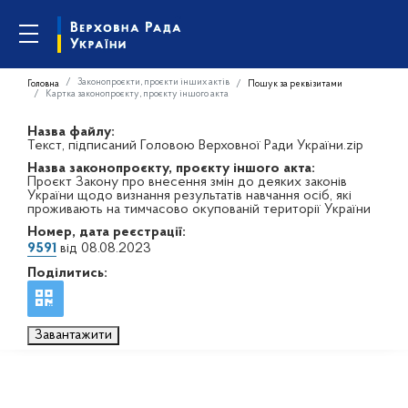
Законопроєкти, проєкти інших актів
Головна
Пошук за реквізитами
Картка законопроєкту, проєкту іншого акта
Назва файлу:
Текст, підписаний Головою Верховної Ради України.zip
Назва законопроєкту, проєкту іншого акта:
Проєкт Закону про внесення змін до деяких законів
України щодо визнання результатів навчання осіб, які
проживають на тимчасово окупованій території України
Номер, дата реєстрації:
9591
від 08.08.2023
Поділитись:
Завантажити