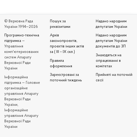
© Верховна Рада
Пошук за
Надано народним
України 1994—2026
реквізитами
депутатам України
Програмно-технічна
Архів
Надано народним
підтримка
—
законопроєктів,
депутатам України
Управління
проєктів інших актів
документів до ЗП
комп'ютеризованих
за ( III – IX скл.)
Знаходяться на
систем Апарату
Правила
опрацюванні в
Верховної Ради
оформлення
комітетах
України
Зареєстровані за
Прийняті на поточній
Iнформаційна
поточний тиждень
сесії
підтримка — Головне
організаційне
управління Апарату
Верховної Ради
України,
Інформаційне
управління Апарату
Верховної Ради
України